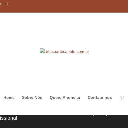
r
fining your search, or use the navigation above to locate the post.
Home
Sobre Nós
Quero Anunciar
Contate-nos
amos seu perfil
Crie seu perfil pessoal!
issional